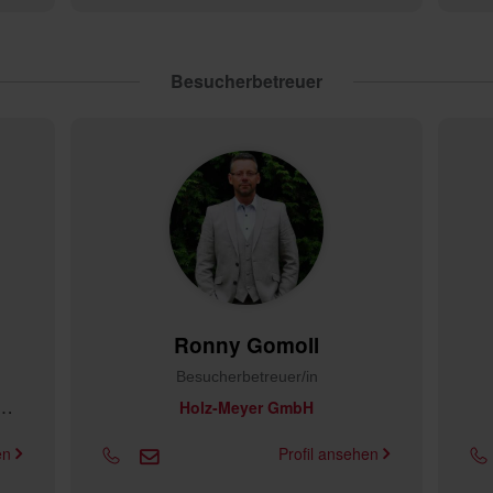
Besucherbetreuer
Ronny Gomoll
Besucherbetreuer/in
Z
 für ein neues Lebensgefühl
Holz-Meyer GmbH
hen
Profil ansehen