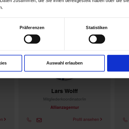
 Daten zusammen, die Sie ihnen bereitgestellt haben oder die s
n.
Mitgliederkoordinator/in
Präferenzen
Statistiken
ies
Auswahl erlauben
Lars Wolff
Mitgliederkoordinator/in
Allianzagentur
hen
Profil ansehen