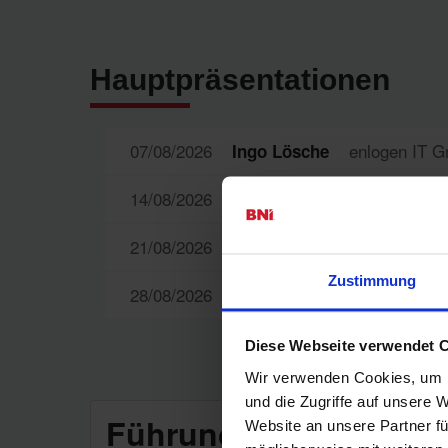
Hauptpräsentationen
07/08/2026
enlogen IT 
Ingo Lösche
14/08/2026
gemeinsam
Joerg C Jasper
21/08/2026
Neues aus
Carsten Delert
Zustimmung
28/08/2026
Gesund und
Agnes Schütz
Diese Webseite verwendet 
Wir verwenden Cookies, um I
und die Zugriffe auf unsere 
Führungsteam
Website an unsere Partner fü