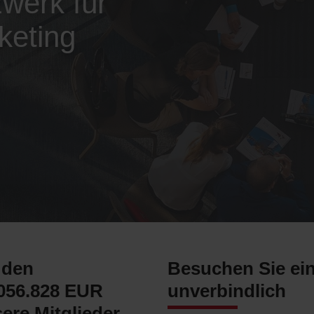
werk für
keting
 den
Besuchen Sie ein
056.828 EUR
unverbindlich
ere Mitglieder