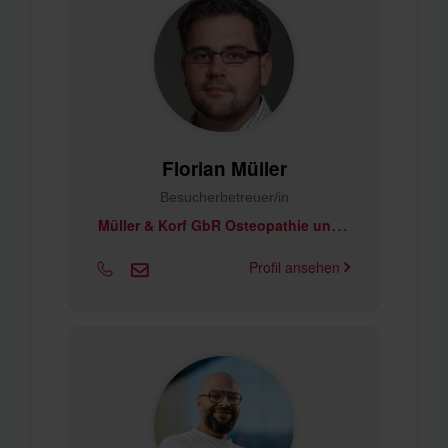
Florian Müller
Besucherbetreuer/in
M
üller & Korf GbR Osteopathie und Physiotherapie
Profil ansehen