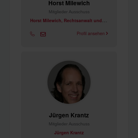
Horst Milewich
Mitglieder Ausschuss
H
orst Milewich, Rechtsanwalt und Notar a.D.
Profil ansehen
Jürgen Krantz
Mitglieder Ausschuss
Jürgen Krantz