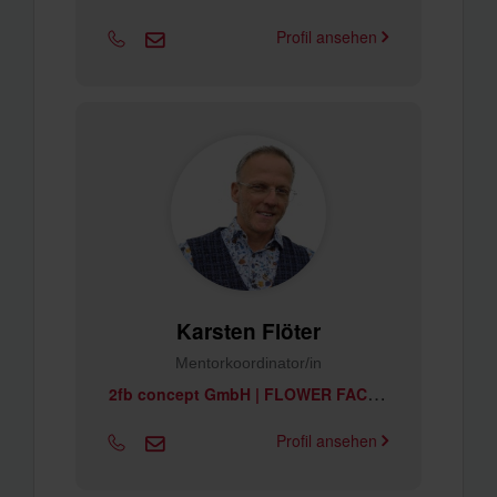
Profil ansehen
Karsten Flöter
Mentorkoordinator/in
2
fb concept GmbH | FLOWER FACTORY
Profil ansehen