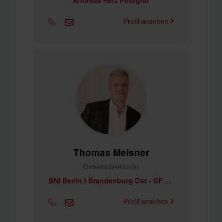
Andreas Herz Fotograf
Profil ansehen
Thomas Meisner
Gebietsdirektor/in
B
NI Berlin I Brandenburg Ost - GFE Gesellschaft für Empfehlungsmarketing
Profil ansehen