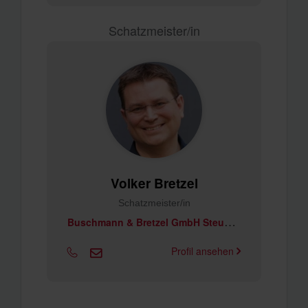
Schatzmeister/in
Volker Bretzel
Schatzmeister/in
B
uschmann & Bretzel GmbH Steuerberatungsgesellschaft
Profil ansehen