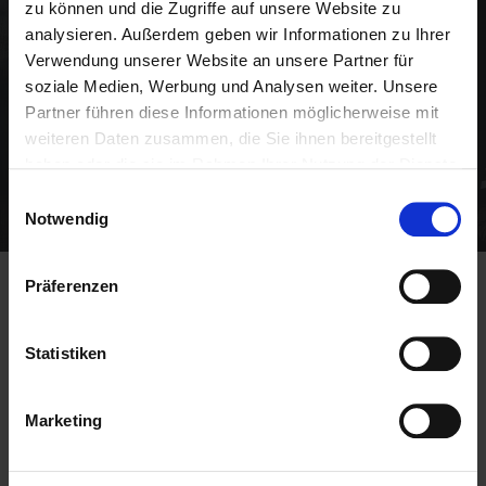
zu können und die Zugriffe auf unsere Website zu
Empfehlungsmarketing
analysieren. Außerdem geben wir Informationen zu Ihrer
Verwendung unserer Website an unsere Partner für
soziale Medien, Werbung und Analysen weiter. Unsere
Partner führen diese Informationen möglicherweise mit
weiteren Daten zusammen, die Sie ihnen bereitgestellt
haben oder die sie im Rahmen Ihrer Nutzung der Dienste
gesammelt haben.
Einwilligungsauswahl
Notwendig
Präferenzen
Unser Chapter ELEFANT hat in den
vergangenen 12 Monaten 4.019.634
Statistiken
EUR zusätzlichen Umsatz für unsere
Mitglieder erzielt!
Marketing
BNI-Mitglieder erhöhen ihren Umsatz um
durchschnittlich 20 % im ersten Jahr ihrer Mitgliedschaft.