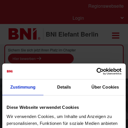
Regionswebseite
Login
BNI Elefant Berlin
Sichern Sie sich jetzt Ihren Platz im Chapter
Hier bewerben
Zustimmung
Details
Über Cookies
Diese Webseite verwendet Cookies
BNI - Das weltweit führende
Wir verwenden Cookies, um Inhalte und Anzeigen zu
Unternehmernetzwerk für
personalisieren, Funktionen für soziale Medien anbieten